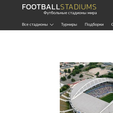
Skip
FOOTBALL
STADIUMS
to
content
Футбольные стадионы мира
Все стадионы
Турниры
Подборки