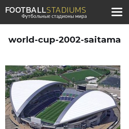
Skip
FOOTBALL
STADIUMS
to
Футбольные стадионы мира
content
world-cup-2002-saitama