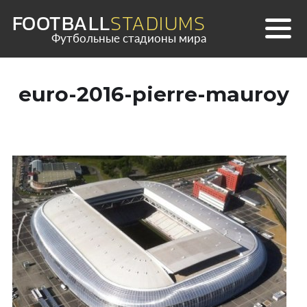
Skip
FOOTBALL
STADIUMS
to
Футбольные стадионы мира
content
euro-2016-pierre-mauroy