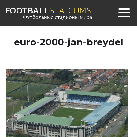
Skip
FOOTBALL
STADIUMS
to
Футбольные стадионы мира
content
euro-2000-jan-breydel