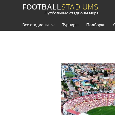
Skip
FOOTBALL
STADIUMS
to
content
Футбольные стадионы мира
Все стадионы
Турниры
Подборки