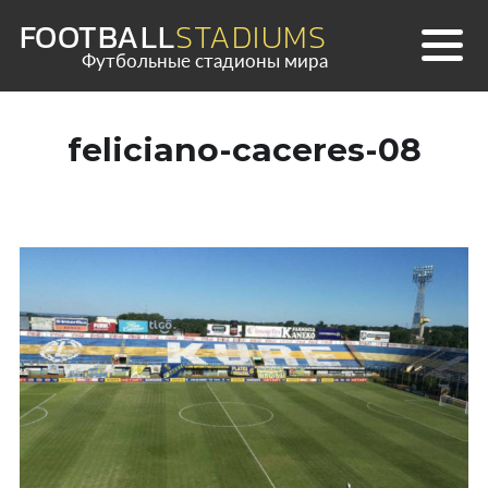
Skip
FOOTBALL
STADIUMS
to
Футбольные стадионы мира
content
feliciano-caceres-08