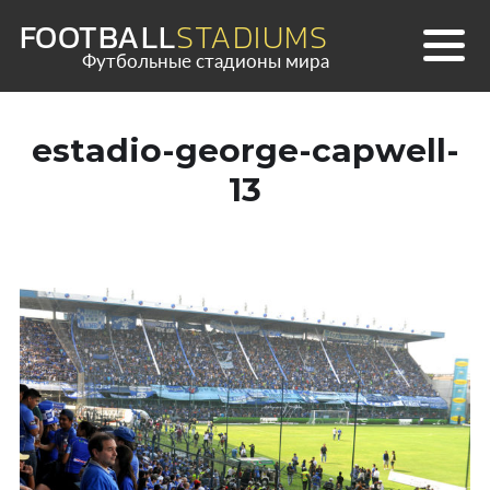
Skip
FOOTBALL
STADIUMS
to
Футбольные стадионы мира
content
estadio-george-capwell-
13