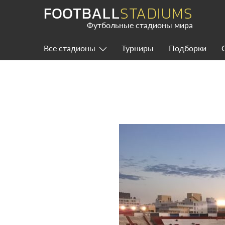
Skip
FOOTBALL
STADIUMS
to
content
Футбольные стадионы мира
Все стадионы
Турниры
Подборки