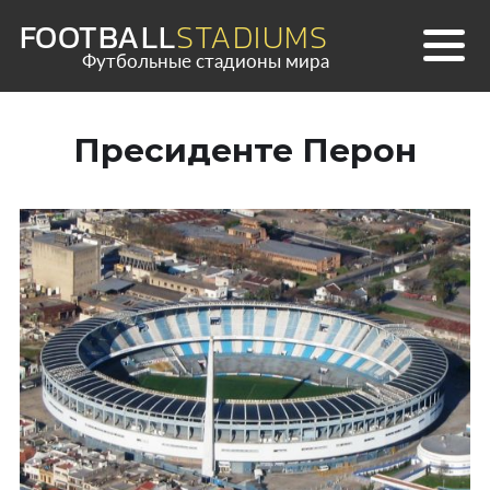
Skip
FOOTBALL
STADIUMS
to
Футбольные стадионы мира
content
Пресиденте Перон