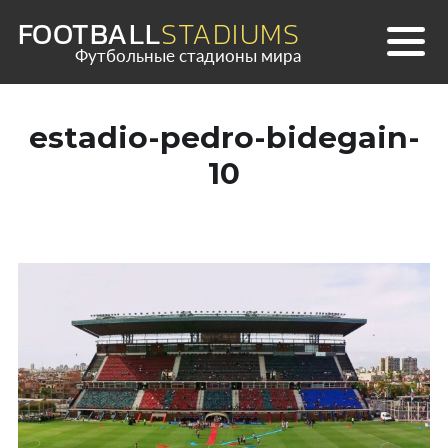
Skip
FOOTBALL
STADIUMS
to
Футбольные стадионы мира
content
estadio-pedro-bidegain-
10