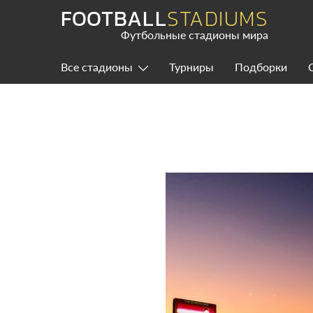
Skip
FOOTBALL
STADIUMS
to
content
Футбольные стадионы мира
Все стадионы
Турниры
Подборки