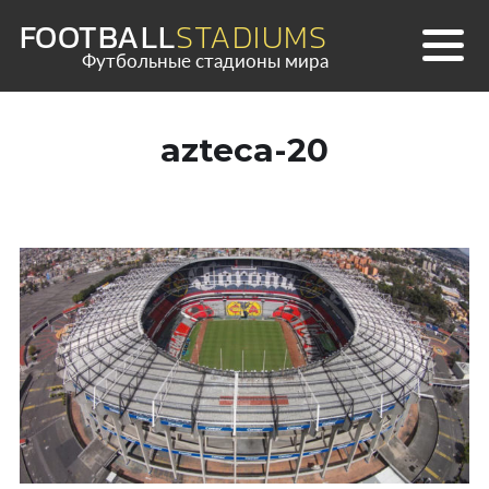
Skip
FOOTBALL
STADIUMS
to
Футбольные стадионы мира
content
azteca-20