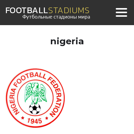
Skip
FOOTBALL
STADIUMS
to
Футбольные стадионы мира
content
nigeria