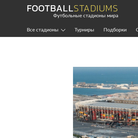
Skip
FOOTBALL
STADIUMS
to
content
Футбольные стадионы мира
Все стадионы
Турниры
Подборки