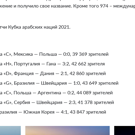
жение и получило свое название. Кроме того 974 – междун
чи Кубка арабских наций 2021.
ппа «C», Мексика — Польша — 0:0, 39 369 зрителей
па «H», Португалия — Гана — 3:2, 42 662 зрителя
па «D», Франция — Дания — 2:1, 42 860 зрителей
ппа «G», Бразилия — Швейцария — 1:0, 43 649 зрителей
па «C», Польша — Аргентина — 0:2, 44 089 зрителей
ппа «G», Сербия — Швейцария — 2:3, 41 378 зрителей
Бразилия — Южная Корея — 4:1, 43 847 зрителей