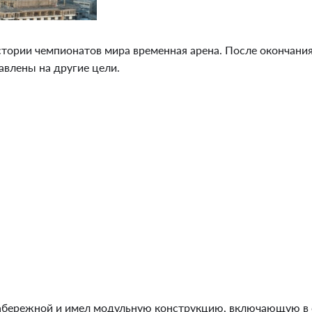
стории чемпионатов мира временная арена. После окончан
авлены на другие цели.
абережной и имел модульную конструкцию, включающую в 