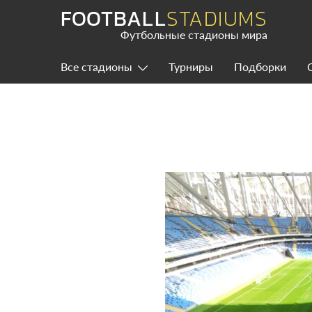
Skip
FOOTBALL
STADIUMS
to
content
Футбольные стадионы мира
Все стадионы
Турниры
Подборки