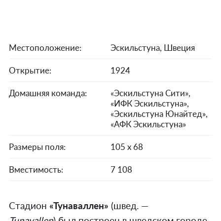
Местоположение:
Эскильстуна, Швеция
Открытие:
1924
Домашняя команда:
«Эскильстуна Сити»,
«ИФК Эскильстуна»,
«Эскильстуна Юнайтед»,
«АФК Эскильстуна»
Размеры поля:
105 х 68
Вместимость:
7 108
Стадион
«Тунаваллен»
(швед. —
Tunavallen
) был построен в шведском городе