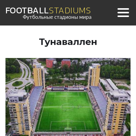
Skip
FOOTBALL
STADIUMS
to
Футбольные стадионы мира
content
Тунаваллен