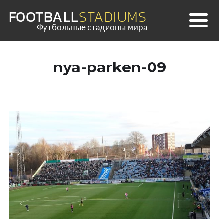
Skip
FOOTBALL
STADIUMS
to
Футбольные стадионы мира
content
nya-parken-09