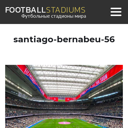
Skip
FOOTBALL
STADIUMS
to
Футбольные стадионы мира
content
santiago-bernabeu-56