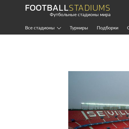
Skip
FOOTBALL
STADIUMS
to
content
Футбольные стадионы мира
Все стадионы
Турниры
Подборки