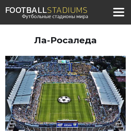
Skip
FOOTBALL
STADIUMS
to
Футбольные стадионы мира
content
Ла-Росаледа