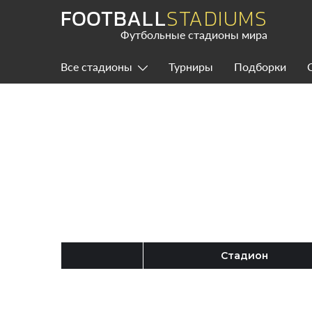
Skip
FOOTBALL
STADIUMS
to
content
Футбольные стадионы мира
Все стадионы
Турниры
Подборки
Стадион