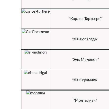
"Карлос Тартьере"
"Ла-Росаледа"
"Эль Молинон"
"Ла Серамика"
"Монтиливи"