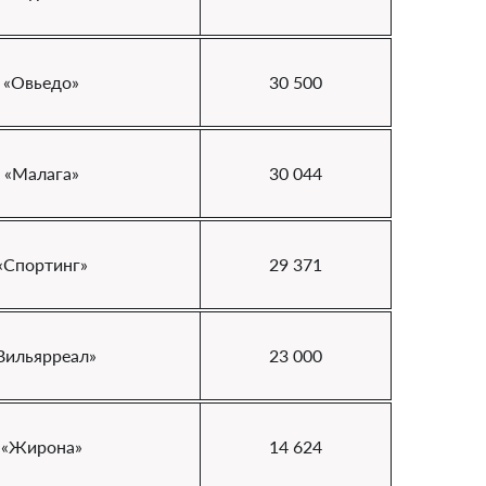
«Овьедо»
30 500
«Малага»
30 044
«Спортинг»
29 371
Вильярреал»
23 000
«Жирона»
14 624