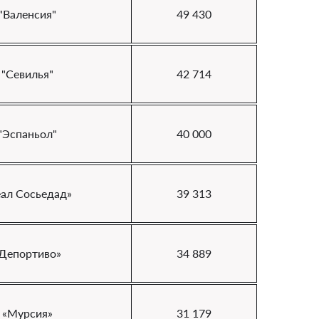
"Валенсия"
49 430
"Севилья"
42 714
"Эспаньол"
40 000
еал Сосьедад»
39 313
Депортиво»
34 889
«Мурсия»
31 179