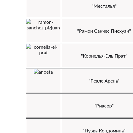
"Месталья"
"Рамон Санчес Писхуан"
"Корнелья-Эль Прат"
"Реале Арена"
"Риасор"
"Нуэва Кондомина"