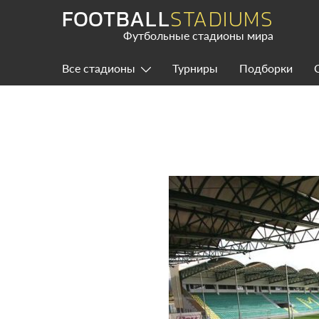
Skip
FOOTBALL
STADIUMS
to
content
Футбольные стадионы мира
Все стадионы
Турниры
Подборки