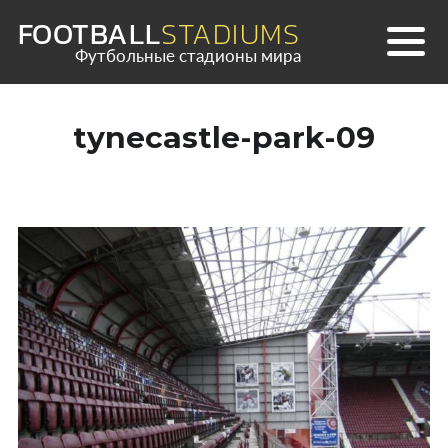
Skip
FOOTBALL
STADIUMS
to
Футбольные стадионы мира
content
tynecastle-park-09