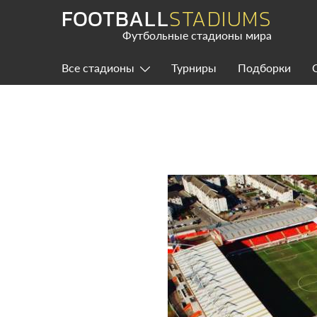
Skip
FOOTBALL
STADIUMS
to
content
Футбольные стадионы мира
Все стадионы
Турниры
Подборки