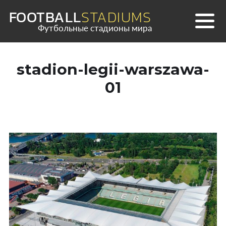
Skip
FOOTBALL
STADIUMS
to
Футбольные стадионы мира
content
stadion-legii-warszawa-
01