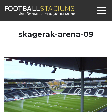
Skip
FOOTBALL
STADIUMS
to
Футбольные стадионы мира
content
skagerak-arena-09