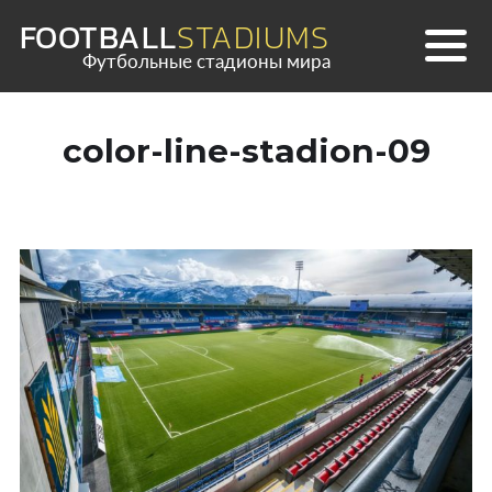
Skip
FOOTBALL
STADIUMS
to
Футбольные стадионы мира
content
color-line-stadion-09