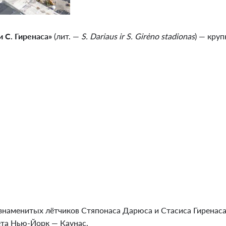
 С. Гиренаса»
(лит. —
S. Dariaus ir S. Girėno stadionas
) — кру
 знаменитых лётчиков Стяпонаса Дарюса и Стасиса Гиренаса
ета Нью-Йорк — Каунас.