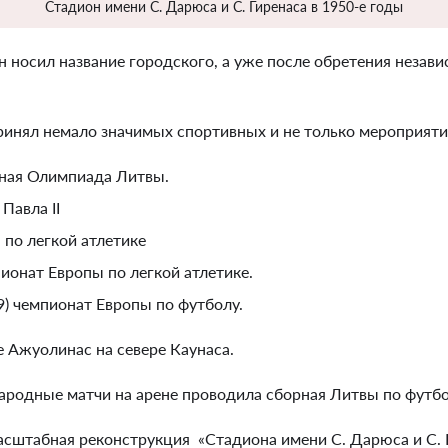
Стадион имени С. Дарюса и С. Гиренаса в 1950-е годы
н носил название городского, а уже после обретения незави
инял немало значимых спортивных и не только мероприятий
ьная Олимпиада Литвы.
Павла II
 по легкой атлетике
онат Европы по легкой атлетике.
) чемпионат Европы по футболу.
 Ажуолинас на севере Каунаса.
родные матчи на арене проводила сборная Литвы по футбо
асштабная реконструкция «Стадиона имени С. Дарюса и С. Г