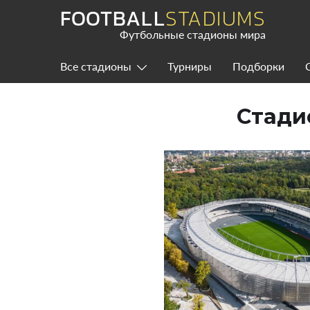
Skip
FOOTBALL
STADIUMS
to
content
Футбольные стадионы мира
Все стадионы
Турниры
Подборки
Стади