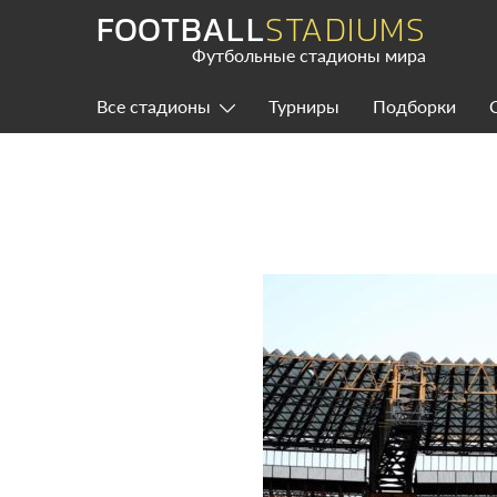
Skip
FOOTBALL
STADIUMS
to
content
Футбольные стадионы мира
Все стадионы
Турниры
Подборки