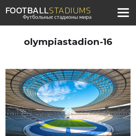
Skip
FOOTBALL
STADIUMS
to
Футбольные стадионы мира
content
olympiastadion-16