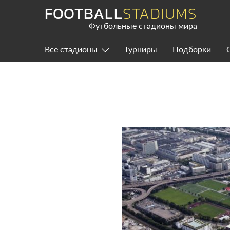
Skip
FOOTBALL
STADIUMS
to
content
Футбольные стадионы мира
Все стадионы
Турниры
Подборки