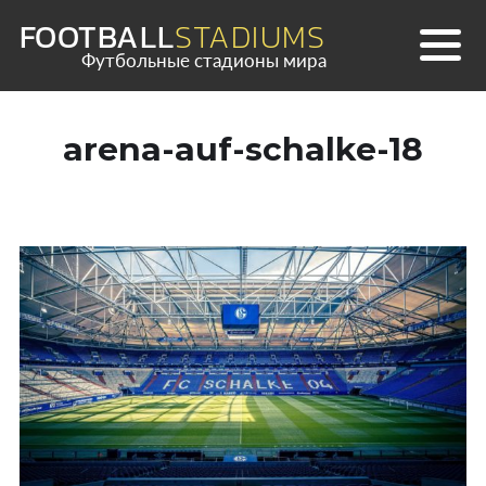
Skip
FOOTBALL
STADIUMS
to
Футбольные стадионы мира
content
arena-auf-schalke-18