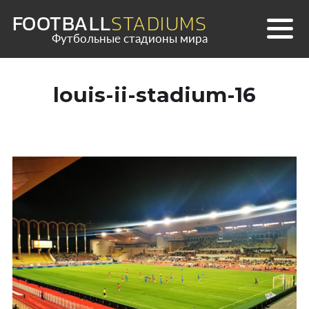
Skip
FOOTBALL
STADIUMS
to
Футбольные стадионы мира
content
louis-ii-stadium-16