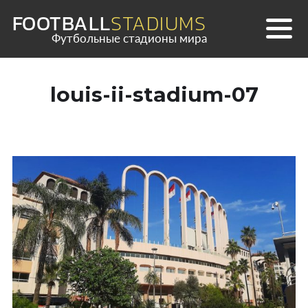
Skip
FOOTBALL
STADIUMS
to
Футбольные стадионы мира
content
louis-ii-stadium-07