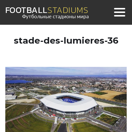
Skip
FOOTBALL
STADIUMS
to
Футбольные стадионы мира
content
stade-des-lumieres-36