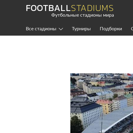
Skip
FOOTBALL
STADIUMS
to
content
Футбольные стадионы мира
Все стадионы
Турниры
Подборки