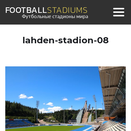
Skip
FOOTBALL
STADIUMS
to
Футбольные стадионы мира
content
lahden-stadion-08