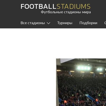
Skip
FOOTBALL
STADIUMS
to
content
Футбольные стадионы мира
Все стадионы
Турниры
Подборки