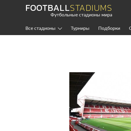
Skip
FOOTBALL
STADIUMS
to
content
Футбольные стадионы мира
Все стадионы
Турниры
Подборки