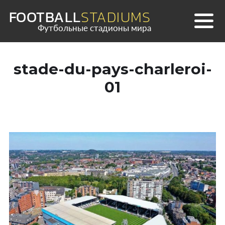
Skip
FOOTBALL
STADIUMS
to
Футбольные стадионы мира
content
stade-du-pays-charleroi-
01