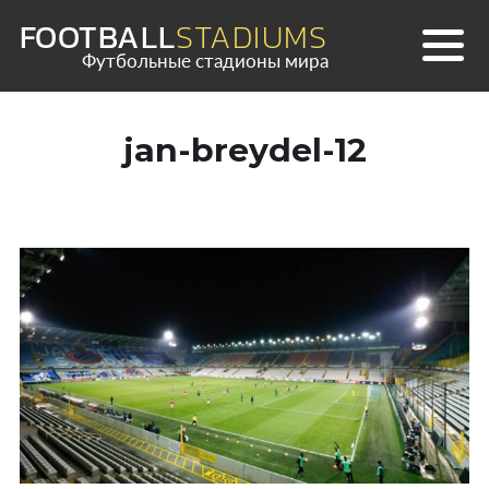
Skip
FOOTBALL
STADIUMS
to
Футбольные стадионы мира
content
jan-breydel-12