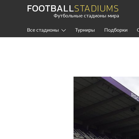
Skip
FOOTBALL
STADIUMS
to
content
Футбольные стадионы мира
Все стадионы
Турниры
Подборки