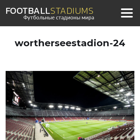
Skip
FOOTBALL
STADIUMS
to
Футбольные стадионы мира
content
wortherseestadion-24