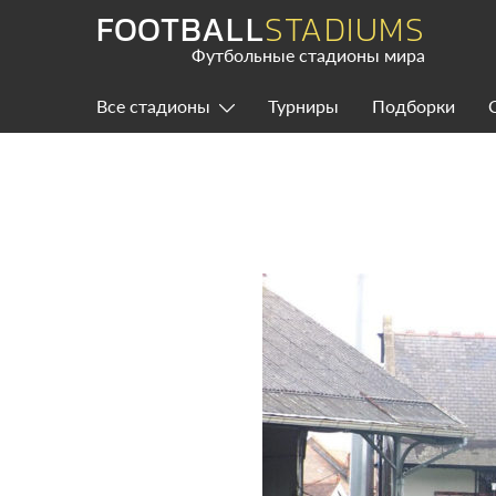
Skip
FOOTBALL
STADIUMS
to
content
Футбольные стадионы мира
Все стадионы
Турниры
Подборки