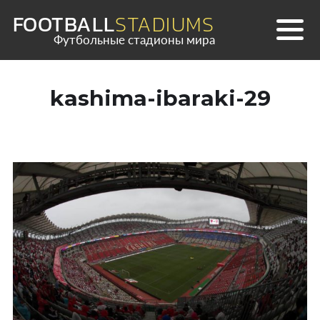
Skip
FOOTBALL
STADIUMS
to
Футбольные стадионы мира
content
kashima-ibaraki-29