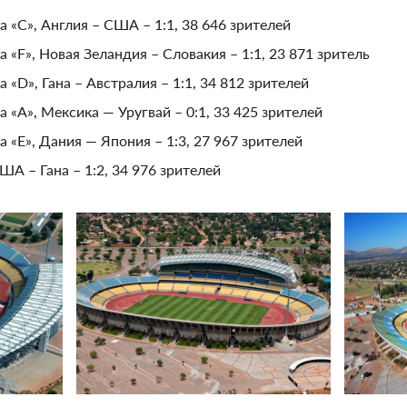
па «C», Англия – США – 1:1, 38 646 зрителей
па «F», Новая Зеландия – Словакия – 1:1, 23 871 зритель
па «D», Гана – Австралия – 1:1, 34 812 зрителей
па «A», Мексика — Уругвай – 0:1, 33 425 зрителей
па «E», Дания — Япония – 1:3, 27 967 зрителей
ША – Гана – 1:2, 34 976 зрителей