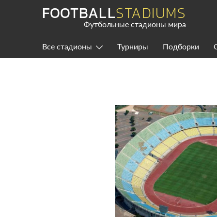
Skip
FOOTBALL
STADIUMS
to
content
Футбольные стадионы мира
Все стадионы
Турниры
Подборки