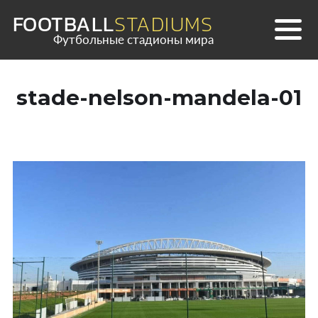
Skip
FOOTBALL
STADIUMS
to
Футбольные стадионы мира
content
stade-nelson-mandela-01